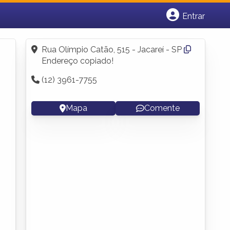
Entrar
Cadastrar empresa
Fazer login
Rua Olímpio Catão, 515 - Jacareí - SP
Criar conta
Endereço copiado!
(12) 3961-7755
Mapa
Comente