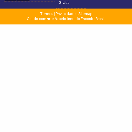
Grátis
Termos
|
Privacidade
|
Sitemap
Criado com ❤️ e ☕ pelo time do EncontraBrasil