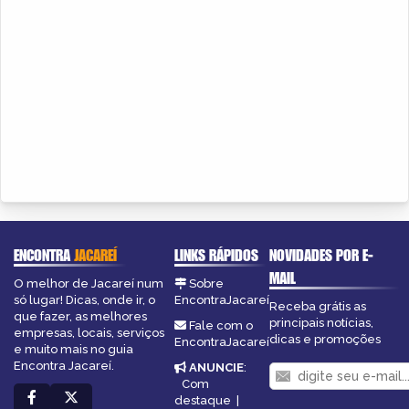
ENCONTRA
JACAREÍ
LINKS RÁPIDOS
NOVIDADES POR E-
MAIL
O melhor de Jacareí num
Sobre
só lugar! Dicas, onde ir, o
EncontraJacareí
Receba grátis as
que fazer, as melhores
principais notícias,
Fale com o
empresas, locais, serviços
dicas e promoções
EncontraJacareí
e muito mais no guia
Encontra Jacareí.
ANUNCIE
:
Com
destaque
|