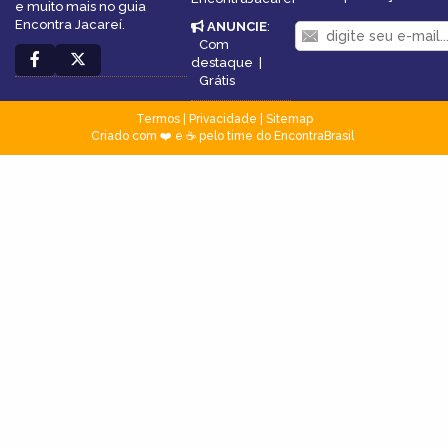
e muito mais no guia
Encontra Jacareí.
ANUNCIE
:
Com
destaque
|
Grátis
Termos
|
Privacidade
|
Sitemap
Criado com ❤️ e ☕ pelo time do EncontraBrasil