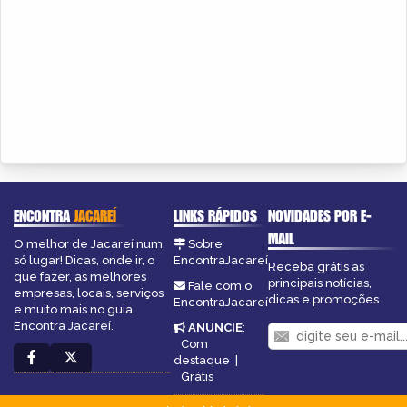
ENCONTRA
JACAREÍ
LINKS RÁPIDOS
NOVIDADES POR E-
MAIL
O melhor de Jacareí num
Sobre
só lugar! Dicas, onde ir, o
EncontraJacareí
Receba grátis as
que fazer, as melhores
principais notícias,
Fale com o
empresas, locais, serviços
dicas e promoções
EncontraJacareí
e muito mais no guia
Encontra Jacareí.
ANUNCIE
:
Com
destaque
|
Grátis