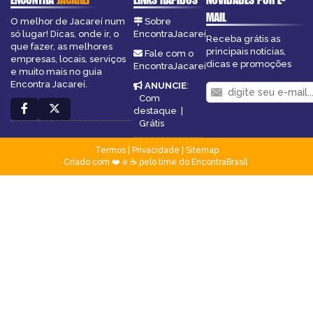
MAIL
O melhor de Jacareí num
Sobre
só lugar! Dicas, onde ir, o
EncontraJacareí
Receba grátis as
que fazer, as melhores
principais notícias,
Fale com o
empresas, locais, serviços
dicas e promoções
EncontraJacareí
e muito mais no guia
Encontra Jacareí.
ANUNCIE
:
Com
destaque
|
Grátis
Termos
|
Privacidade
|
Sitemap
Criado com ❤️ e ☕ pelo time do EncontraBrasil