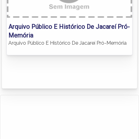
Arquivo Público E Histórico De Jacareí Pró-
Memória
Arquivo Público E Histórico De Jacareí Pró-Memória