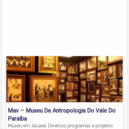
Mav – Museu De Antropologia Do Vale Do
Paraíba
Museu em Jacareí. Diversos programas e projetos