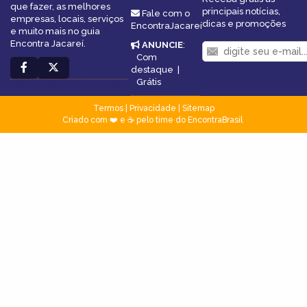
que fazer, as melhores
principais notícias,
Fale com o
empresas, locais, serviços
dicas e promoções
EncontraJacareí
e muito mais no guia
Encontra Jacareí.
ANUNCIE
:
Com
destaque
|
Grátis
Termos
|
Privacidade
|
Sitemap
Criado com ❤️ e ☕ pelo time do EncontraBrasil