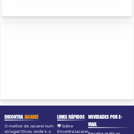
ENCONTRA
JACAREÍ
LINKS RÁPIDOS
NOVIDADES POR E-
MAIL
O melhor de Jacareí num
Sobre
só lugar! Dicas, onde ir, o
EncontraJacareí
Receba grátis as