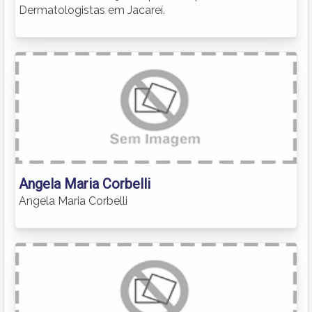
Dermatologistas em Jacareí.
Angela Maria Corbelli
Angela Maria Corbelli