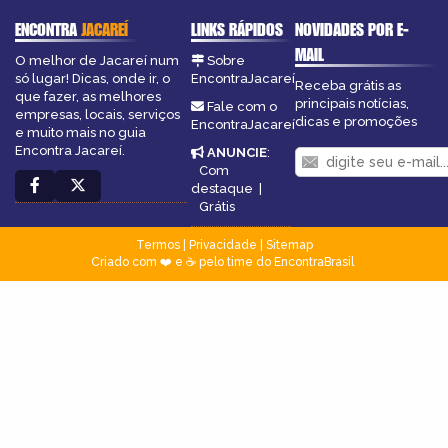
ENCONTRA
JACAREÍ
LINKS RÁPIDOS
NOVIDADES POR E-
MAIL
O melhor de Jacareí num
Sobre
só lugar! Dicas, onde ir, o
EncontraJacareí
Receba grátis as
que fazer, as melhores
principais notícias,
Fale com o
empresas, locais, serviços
dicas e promoções
EncontraJacareí
e muito mais no guia
Encontra Jacareí.
ANUNCIE
:
Com
destaque
|
Grátis
Termos
|
Privacidade
|
Sitemap
Criado com ❤️ e ☕ pelo time do EncontraBrasil