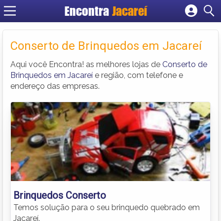
Encontra
Jacareí
Cadastrar empresa
Fazer login
Conserto de Brinquedos em Jacareí
Criar conta
Aqui você Encontra! as melhores lojas de
Conserto de
Brinquedos em Jacareí
e região, com telefone e
endereço das empresas.
Brinquedos Conserto
Temos solução para o seu brinquedo quebrado em
Jacareí.