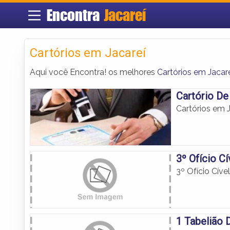
Encontra
Jacareí
Cartórios em Jacareí
Aqui você Encontra! os melhores
Cartórios em Jacar
Cartório De
Cartórios em Ja
3º Ofício Cí
3º Ofício Cível
1 Tabelião 