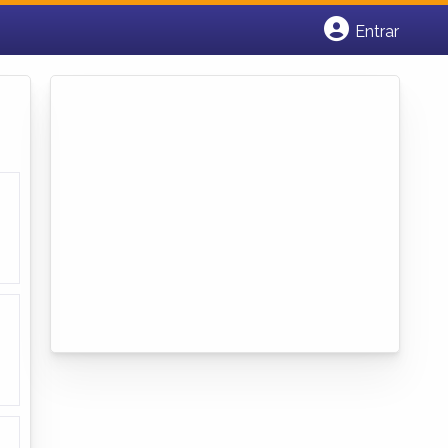
Entrar
Cadastrar empresa
Fazer login
Criar conta