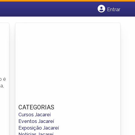
Entrar
Cadastrar empresa
Fazer login
Criar conta
o é
a,
CATEGORIAS
Cursos Jacareí
Eventos Jacareí
Exposição Jacareí
Notícias Jacareí