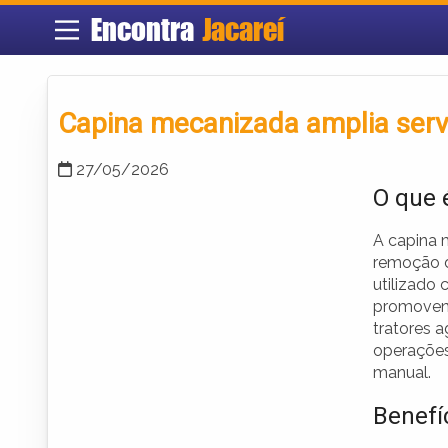
Encontra
Jacareí
Capina mecanizada amplia serv
27/05/2026
O que 
A capina 
remoção d
utilizado
promovend
tratores a
operações
manual.
Benefí