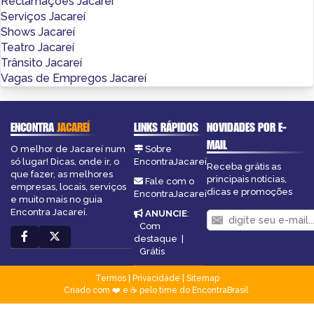
Reclamações Jacareí
Serviços Jacareí
Shows Jacareí
Teatro Jacareí
Trânsito Jacareí
Vagas de Empregos Jacareí
ENCONTRA
JACAREÍ
LINKS RÁPIDOS
NOVIDADES POR E-
MAIL
O melhor de Jacareí num
Sobre
só lugar! Dicas, onde ir, o
EncontraJacareí
Receba grátis as
que fazer, as melhores
principais notícias,
Fale com o
empresas, locais, serviços
dicas e promoções
EncontraJacareí
e muito mais no guia
Encontra Jacareí.
ANUNCIE
:
Com
destaque
|
Grátis
Termos
|
Privacidade
|
Sitemap
Criado com ❤️ e ☕ pelo time do EncontraBrasil