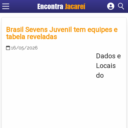
Encontra
Jacareí
Cadastrar empresa
Fazer login
Brasil Sevens Juvenil tem equipes e
Criar conta
tabela reveladas
16/05/2026
Dados e
Locais
do