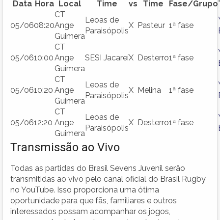
Data
Hora
Local
Time
vs
Time
Fase/Grupo
CT
Leoas de
05/06
08:20
Ange
X
Pasteur
1ª fase
Paraisópolis
Guimera
CT
05/06
10:00
Ange
SESI Jacareí
X
Desterro
1ª fase
Guimera
CT
Leoas de
05/06
10:20
Ange
X
Melina
1ª fase
Paraisópolis
Guimera
CT
Leoas de
05/06
12:20
Ange
X
Desterro
1ª fase
Paraisópolis
Guimera
Transmissão ao Vivo
Todas as partidas do Brasil Sevens Juvenil serão
transmitidas ao vivo pelo canal oficial do Brasil Rugby
no YouTube. Isso proporciona uma ótima
oportunidade para que fãs, familiares e outros
interessados possam acompanhar os jogos,