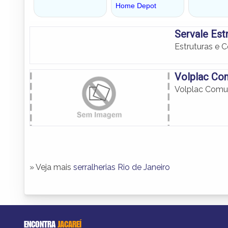
Servale Est
Estruturas e 
Volplac Com
Volplac Comun
» Veja mais
serralherias Rio de Janeiro
ENCONTRA
JACAREÍ