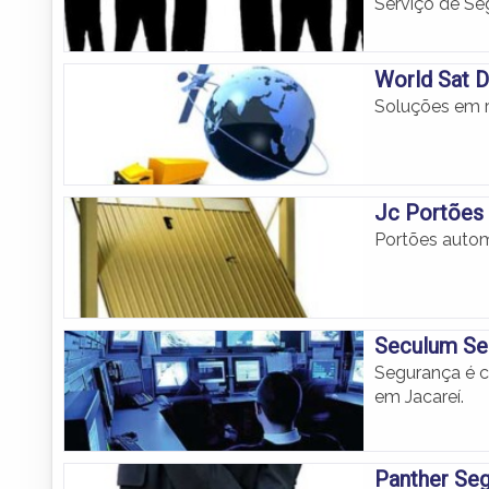
Serviço de Se
World Sat D
Soluções em r
Jc Portões
Portões autom
Seculum Se
Segurança é c
em Jacareí.
Panther Se