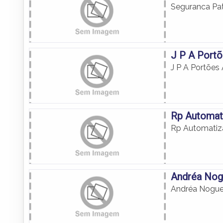
Seguranca Pat
J P A Port
J P A Portões
Rp Automat
Rp Automatiz
Andréa Nog
Andréa Noguei