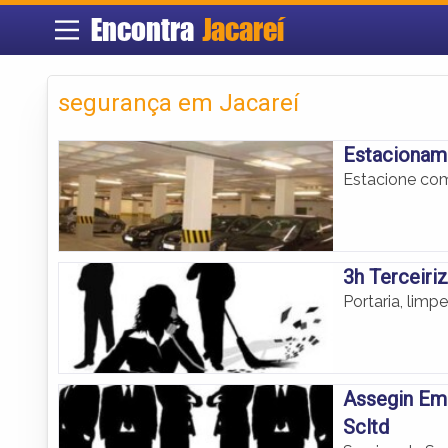
Encontra
Jacareí
segurança em Jacareí
Estacioname
Estacione com
3h Terceiri
Portaria, limp
Assegin Em
Scltd