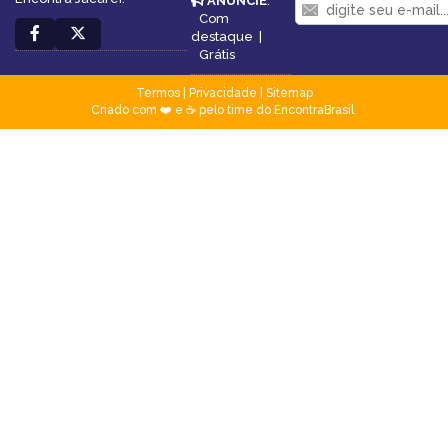
ANUNCIE
:
Com
destaque
|
Grátis
Termos
|
Privacidade
|
Sitemap
Criado com ❤️ e ☕ pelo time do EncontraBrasil