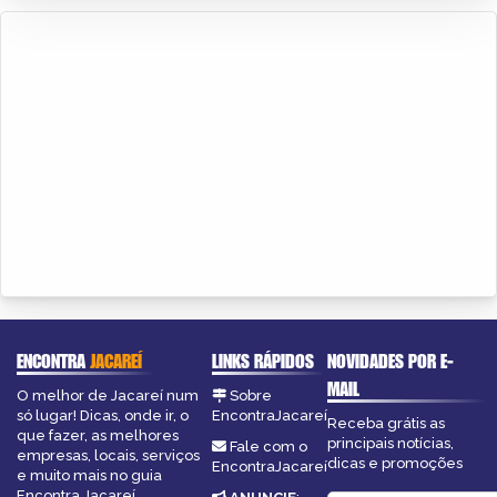
ENCONTRA
JACAREÍ
LINKS RÁPIDOS
NOVIDADES POR E-
MAIL
O melhor de Jacareí num
Sobre
só lugar! Dicas, onde ir, o
EncontraJacareí
Receba grátis as
que fazer, as melhores
principais notícias,
Fale com o
empresas, locais, serviços
dicas e promoções
EncontraJacareí
e muito mais no guia
Encontra Jacareí.