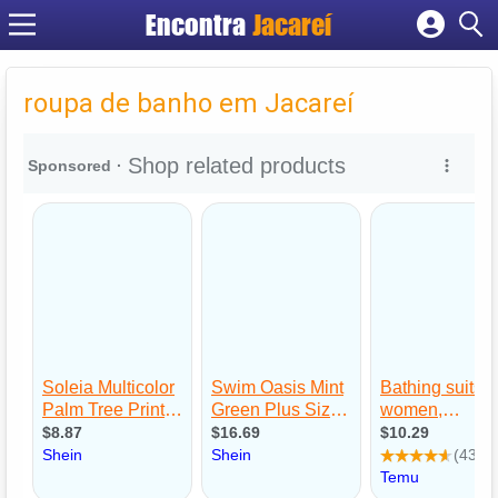
Encontra
Jacareí
Cadastrar empresa
Fazer login
roupa de banho em Jacareí
Criar conta