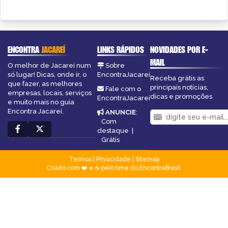
ENCONTRA
JACAREÍ
LINKS RÁPIDOS
NOVIDADES POR E-
MAIL
O melhor de Jacareí num
Sobre
só lugar! Dicas, onde ir, o
EncontraJacareí
Receba grátis as
que fazer, as melhores
principais notícias,
Fale com o
empresas, locais, serviços
dicas e promoções
EncontraJacareí
e muito mais no guia
Encontra Jacareí.
ANUNCIE
:
Com
destaque
|
Grátis
Termos
|
Privacidade
|
Sitemap
Criado com ❤️ e ☕ pelo time do EncontraBrasil