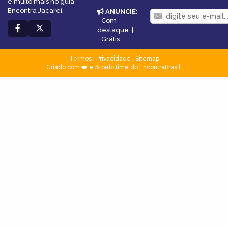
e muito mais no guia
Encontra Jacareí.
ANUNCIE
:
Com
destaque
|
Grátis
Termos
|
Privacidade
|
Sitemap
Criado com ❤️ e ☕ pelo time do EncontraBrasil