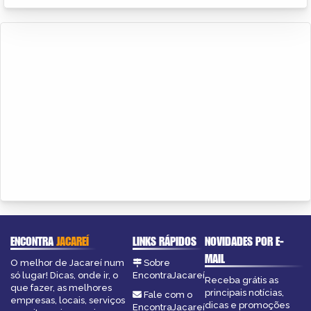
ENCONTRA
JACAREÍ
LINKS RÁPIDOS
NOVIDADES POR E-
MAIL
O melhor de Jacareí num
Sobre
só lugar! Dicas, onde ir, o
EncontraJacareí
Receba grátis as
que fazer, as melhores
principais notícias,
Fale com o
empresas, locais, serviços
dicas e promoções
EncontraJacareí