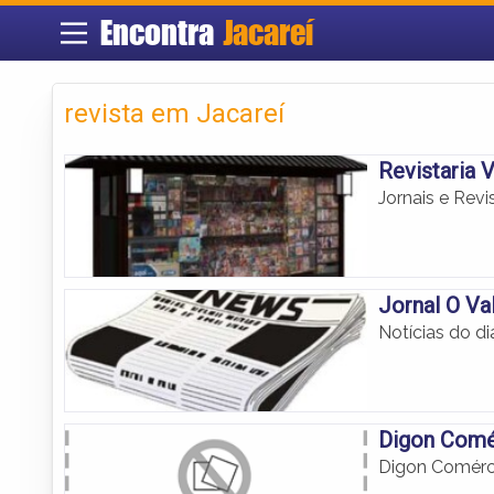
Encontra
Jacareí
revista em Jacareí
Revistaria V
Jornais e Revi
Jornal O Va
Notícias do d
Digon Comé
Digon Comérc