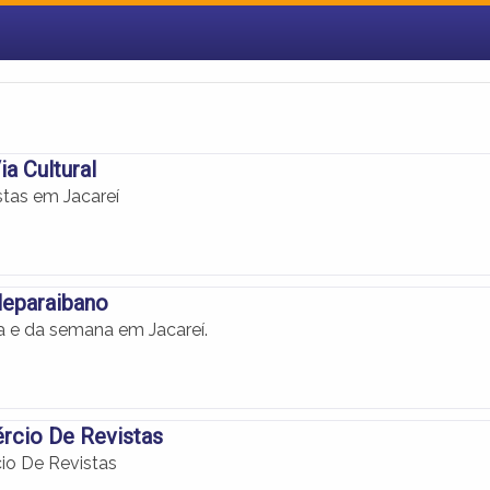
ia Cultural
stas em Jacareí
leparaibano
ia e da semana em Jacareí.
rcio De Revistas
io De Revistas