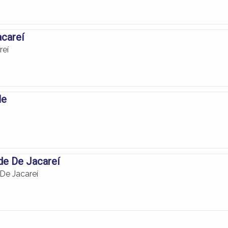
acareí
reí
le
de De Jacareí
De Jacareí