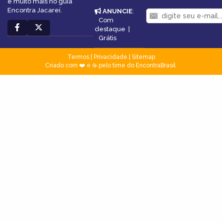
e muito mais no guia
Encontra Jacareí.
ANUNCIE
:
Com
destaque
|
Grátis
Termos
|
Privacidade
|
Sitemap
Criado com ❤️ e ☕ pelo time do EncontraBrasil