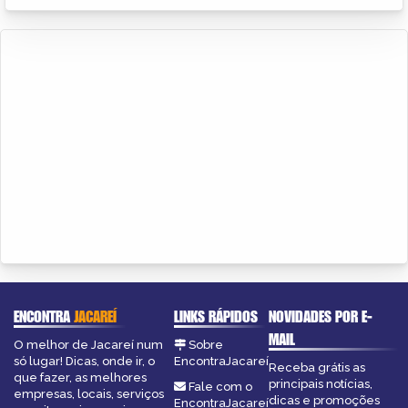
ENCONTRA
JACAREÍ
LINKS RÁPIDOS
NOVIDADES POR E-
MAIL
O melhor de Jacareí num
Sobre
só lugar! Dicas, onde ir, o
EncontraJacareí
Receba grátis as
que fazer, as melhores
principais notícias,
Fale com o
empresas, locais, serviços
dicas e promoções
EncontraJacareí