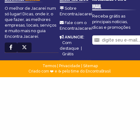
MAIL
O melhor de Jacareí num
Sobre
só lugar! Dicas, onde ir, o
EncontraJacareí
Receba grátis as
que fazer, as melhores
principais notícias,
Fale com o
empresas, locais, serviços
dicas e promoções
EncontraJacareí
e muito mais no guia
Encontra Jacareí.
ANUNCIE
:
Com
destaque
|
Grátis
Termos
|
Privacidade
|
Sitemap
Criado com ❤️ e ☕ pelo time do EncontraBrasil