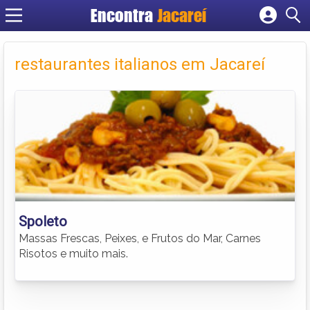
Encontra
Jacareí
Cadastrar empresa
Fazer login
restaurantes italianos em Jacareí
Criar conta
Spoleto
Massas Frescas, Peixes, e Frutos do Mar, Carnes
Risotos e muito mais.