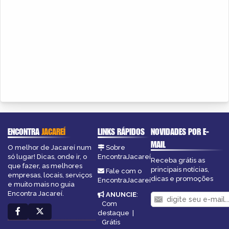
ENCONTRA
JACAREÍ
LINKS RÁPIDOS
NOVIDADES POR E-
MAIL
O melhor de Jacareí num
Sobre
só lugar! Dicas, onde ir, o
EncontraJacareí
Receba grátis as
que fazer, as melhores
principais notícias,
Fale com o
empresas, locais, serviços
dicas e promoções
EncontraJacareí
e muito mais no guia
Encontra Jacareí.
ANUNCIE
:
Com
destaque
|
Grátis