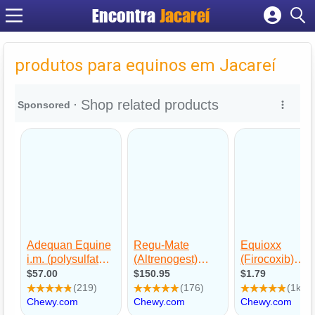
Encontra
Jacareí
Cadastrar empresa
Fazer login
produtos para equinos em Jacareí
Criar conta