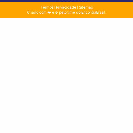
Termos
|
Privacidade
|
Sitemap
Criado com ❤️ e ☕ pelo time do EncontraBrasil