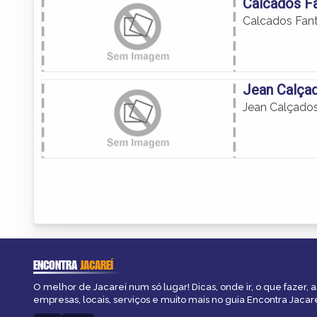
Calcados F
Calcados Fan
Jean Calça
Jean Calçado
ENCONTRA
JACAREÍ
O melhor de Jacareí num só lugar! Dicas, onde ir, o que fazer, 
empresas, locais, serviços e muito mais no guia Encontra Jacare