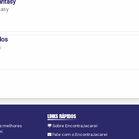
antasy
tasy
dos
s
LINKS RÁPIDOS
as melhores
Sobre EncontraJacareí
í.
Fale com o EncontraJacareí