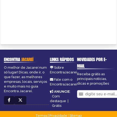
ENCONTRA
JACAREÍ
LINKS RÁPIDOS
NOVIDADES POR E-
MAIL
O melhor de Jacareí num
Sobre
só lugar! Dicas, onde ir, o
EncontraJacareí
Receba grátis as
que fazer, as melhores
principais notícias,
Fale com o
empresas, locais, serviços
dicas e promoções
EncontraJacareí
e muito mais no guia
Encontra Jacareí.
ANUNCIE
:
Com
destaque
|
Grátis
Termos
|
Privacidade
|
Sitemap