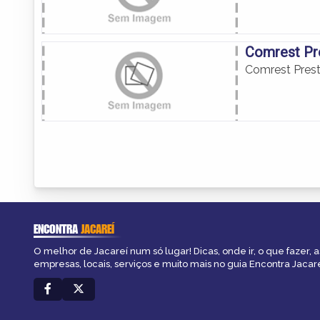
Comrest Pr
Comrest Pres
ENCONTRA
JACAREÍ
O melhor de Jacareí num só lugar! Dicas, onde ir, o que fazer, 
empresas, locais, serviços e muito mais no guia Encontra Jacare