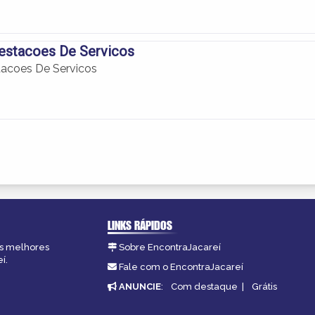
estacoes De Servicos
tacoes De Servicos
LINKS RÁPIDOS
as melhores
Sobre EncontraJacareí
í.
Fale com o EncontraJacareí
ANUNCIE
:
Com destaque
|
Grátis