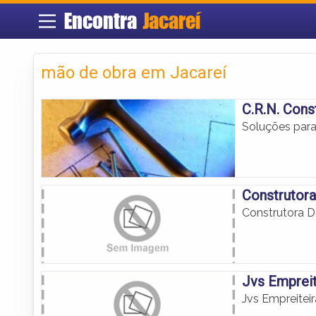
Encontra
Jacareí
mão de obra em Jacareí
C.R.N. Con
Soluções para
Construtor
Construtora 
Jvs Empreit
Jvs Empreiteir