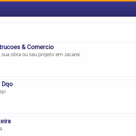
strucoes & Comercio
 sua obra ou seu projeto em Jacareí.
a Dqo
Dqo
eira
a