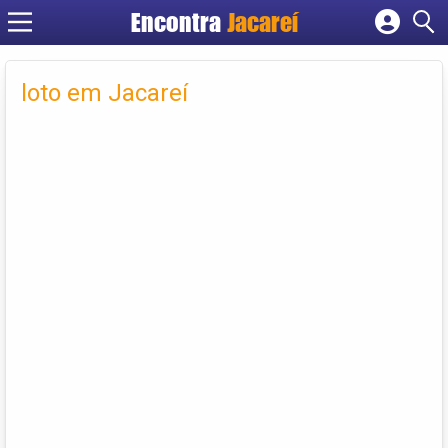
Encontra
Jacareí
Cadastrar empresa
Fazer login
loto em Jacareí
Criar conta