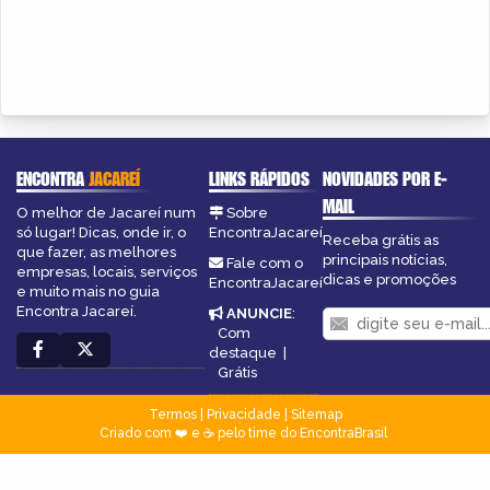
ENCONTRA
JACAREÍ
LINKS RÁPIDOS
NOVIDADES POR E-
MAIL
O melhor de Jacareí num
Sobre
só lugar! Dicas, onde ir, o
EncontraJacareí
Receba grátis as
que fazer, as melhores
principais notícias,
Fale com o
empresas, locais, serviços
dicas e promoções
EncontraJacareí
e muito mais no guia
Encontra Jacareí.
ANUNCIE
:
Com
destaque
|
Grátis
Termos
|
Privacidade
|
Sitemap
Criado com ❤️ e ☕ pelo time do EncontraBrasil