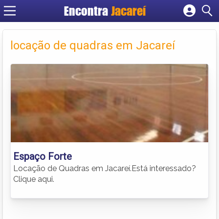
Encontra
Jacareí
Cadastrar empresa
Fazer login
locação de quadras em Jacareí
Criar conta
Espaço Forte
Locação de Quadras em Jacareí.Está interessado?
Clique aqui.