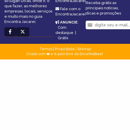
só lugar! Dicas, onde ir, o
EncontraJacareí
Receba grátis as
que fazer, as melhores
principais notícias,
Fale com o
empresas, locais, serviços
dicas e promoções
EncontraJacareí
e muito mais no guia
Encontra Jacareí.
ANUNCIE
:
Com
destaque
|
Grátis
Termos
|
Privacidade
|
Sitemap
Criado com ❤️ e ☕ pelo time do EncontraBrasil