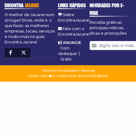
ENCONTRA
JACAREÍ
LINKS RÁPIDOS
NOVIDADES POR E-
MAIL
O melhor de Jacareí num
Sobre
só lugar! Dicas, onde ir, o
EncontraJacareí
Receba grátis as
que fazer, as melhores
principais notícias,
Fale com o
empresas, locais, serviços
dicas e promoções
EncontraJacareí
e muito mais no guia
Encontra Jacareí.
ANUNCIE
:
Com
destaque
|
Grátis
Termos
|
Privacidade
|
Sitemap
Criado com ❤️ e ☕ pelo time do EncontraBrasil