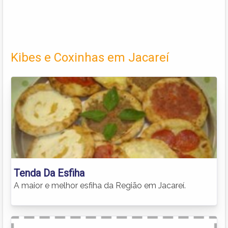
Kibes e Coxinhas em Jacareí
Tenda Da Esfiha
A maior e melhor esfiha da Região em Jacareí.