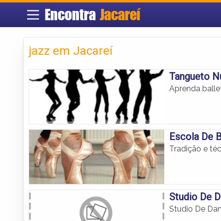
Encontra
Jacareí
jazz em Jacareí
Tangueto N
Aprenda ballet
Escola De B
Tradição e téc
Studio De D
Studio De Dan