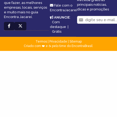
que fazer, as melhores
principais notícias,
Fale com o
empresas, locais, serviços
dicas e promoções
EncontraJacareí
e muito mais no guia
Encontra Jacareí.
ANUNCIE
:
Com
destaque
|
Grátis
Termos
|
Privacidade
|
Sitemap
Criado com ❤️ e ☕ pelo time do EncontraBrasil