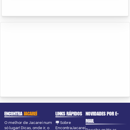
ENCONTRA
JACAREÍ
LINKS RÁPIDOS
NOVIDADES POR E-
MAIL
O melhor de Jacareí num
Sobre
só lugar! Dicas, onde ir, o
EncontraJacareí
Receba grátis as