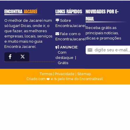
ENCONTRA
JACAREÍ
LINKS RÁPIDOS
NOVIDADES POR E-
MAIL
O melhor de Jacareí num
Sobre
só lugar! Dicas, onde ir, o
EncontraJacareí
Receba grátis as
que fazer, as melhores
principais notícias,
Fale com o
empresas, locais, serviços
dicas e promoções
EncontraJacareí
e muito mais no guia
Encontra Jacareí.
ANUNCIE
:
Com
destaque
|
Grátis
Termos
|
Privacidade
|
Sitemap
Criado com ❤️ e ☕ pelo time do EncontraBrasil