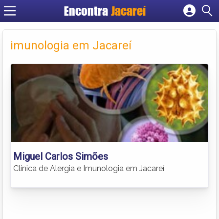
Encontra
Jacareí
Cadastrar empresa
Fazer login
imunologia em Jacareí
Criar conta
Miguel Carlos Simões
Clínica de Alergia e Imunologia em Jacareí