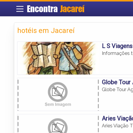
Encontra
Jacareí
hotéis em Jacareí
L S Viagens
Informações tu
Globe Tour 
Globe Tour Ag
Aries Viaçã
Aries Viação 