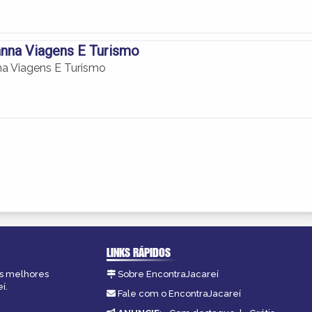
nna Viagens E Turismo
a Viagens E Turismo
LINKS RÁPIDOS
as melhores
Sobre EncontraJacareí
í.
Fale com o EncontraJacareí