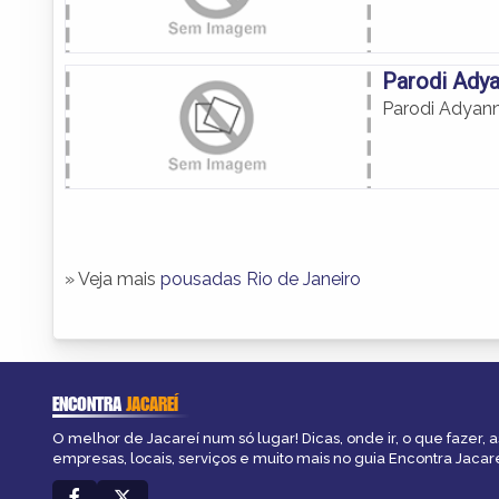
Parodi Adya
Parodi Adyann
» Veja mais
pousadas Rio de Janeiro
ENCONTRA
JACAREÍ
O melhor de Jacareí num só lugar! Dicas, onde ir, o que fazer, 
empresas, locais, serviços e muito mais no guia Encontra Jacare