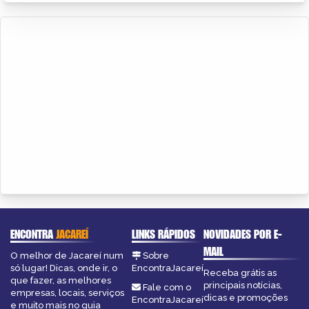
ENCONTRA
JACAREÍ
LINKS RÁPIDOS
NOVIDADES POR E-
MAIL
O melhor de Jacareí num
Sobre
só lugar! Dicas, onde ir, o
EncontraJacareí
Receba grátis as
que fazer, as melhores
principais notícias,
Fale com o
empresas, locais, serviços
dicas e promoções
EncontraJacareí
e muito mais no guia