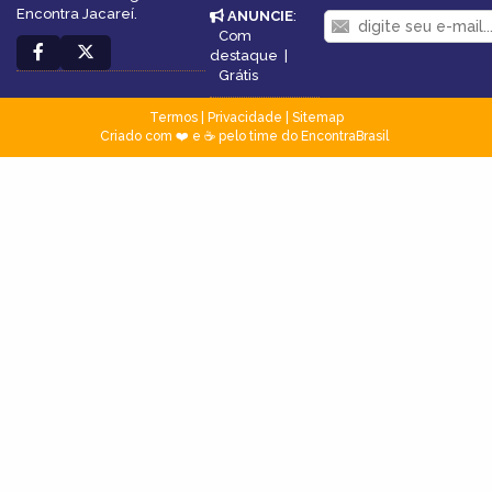
Encontra Jacareí.
ANUNCIE
:
Com
destaque
|
Grátis
Termos
|
Privacidade
|
Sitemap
Criado com ❤️ e ☕ pelo time do EncontraBrasil