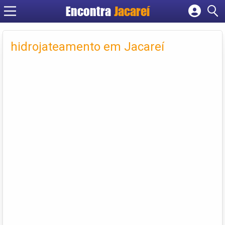
Encontra
Jacareí
Cadastrar empresa
Fazer login
hidrojateamento em Jacareí
Criar conta