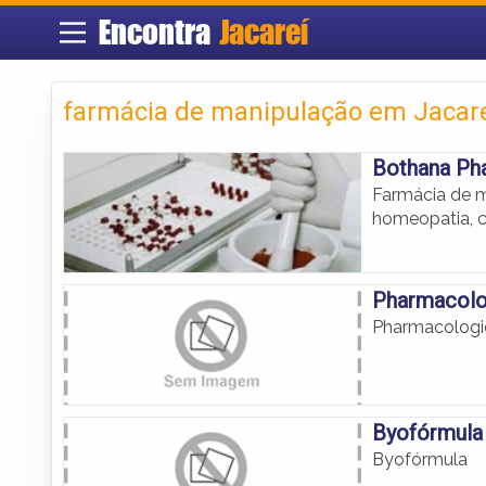
Encontra
Jacareí
farmácia de manipulação em Jacar
Bothana Ph
Farmácia de ma
homeopatia, 
Pharmacolo
Pharmacologi
Byofórmula
Byofórmula