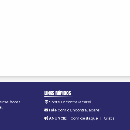
LINKS RÁPIDOS
as melhores
Sobre EncontraJacareí
í.
Fale com o EncontraJacareí
ANUNCIE
:
Com destaque
|
Grátis