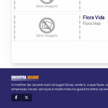
Flora Vida
Flora Vida
ENCONTRA
JACAREÍ
O melhor de Jacareí num só lugar! Dicas, onde ir, o que fazer, 
empresas, locais, serviços e muito mais no guia Encontra Jacare