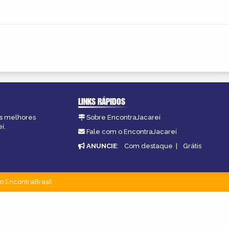
LINKS RÁPIDOS
as melhores
Sobre EncontraJacareí
í.
Fale com o EncontraJacareí
ANUNCIE
:
Com destaque
|
Grátis
o EncontraBrasil