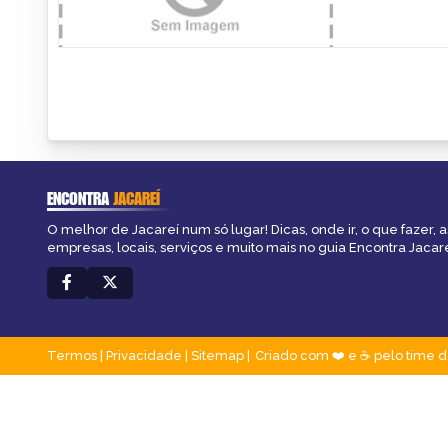
ENCONTRA
JACAREÍ
O melhor de Jacareí num só lugar! Dicas, onde ir, o que fazer, 
empresas, locais, serviços e muito mais no guia Encontra Jacare
Termos
|
Privacidade
|
Sitemap
Criado com ❤️ e ☕ pelo time d