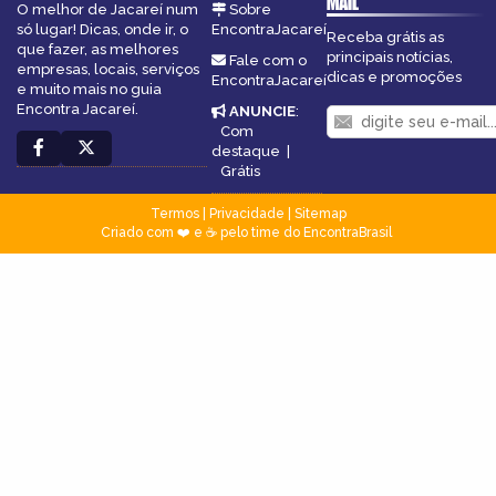
MAIL
O melhor de Jacareí num
Sobre
só lugar! Dicas, onde ir, o
EncontraJacareí
Receba grátis as
que fazer, as melhores
principais notícias,
Fale com o
empresas, locais, serviços
dicas e promoções
EncontraJacareí
e muito mais no guia
Encontra Jacareí.
ANUNCIE
:
Com
destaque
|
Grátis
Termos
|
Privacidade
|
Sitemap
Criado com ❤️ e ☕ pelo time do EncontraBrasil