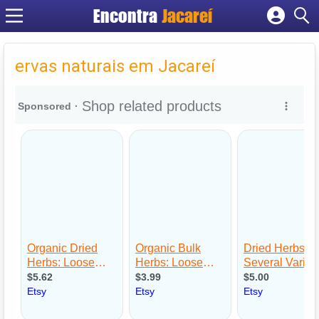
Encontra
Jacareí
Cadastrar empresa
Fazer login
ervas naturais em Jacareí
Criar conta