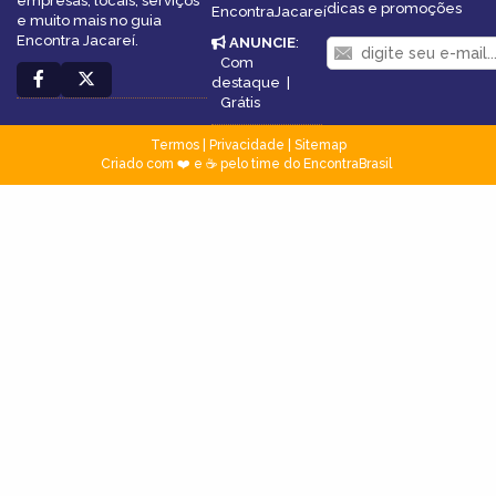
empresas, locais, serviços
dicas e promoções
EncontraJacareí
e muito mais no guia
Encontra Jacareí.
ANUNCIE
:
Com
destaque
|
Grátis
Termos
|
Privacidade
|
Sitemap
Criado com ❤️ e ☕ pelo time do EncontraBrasil