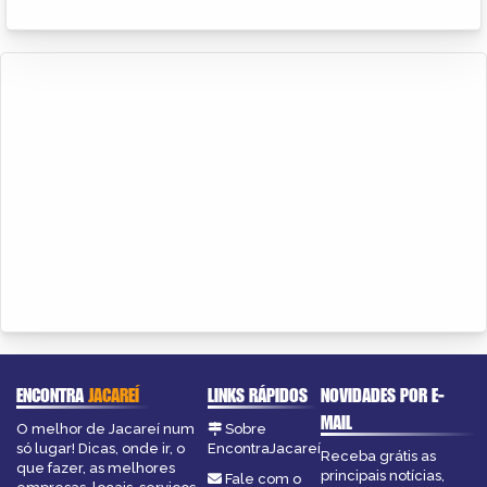
ENCONTRA
JACAREÍ
LINKS RÁPIDOS
NOVIDADES POR E-
MAIL
O melhor de Jacareí num
Sobre
só lugar! Dicas, onde ir, o
EncontraJacareí
Receba grátis as
que fazer, as melhores
principais notícias,
Fale com o