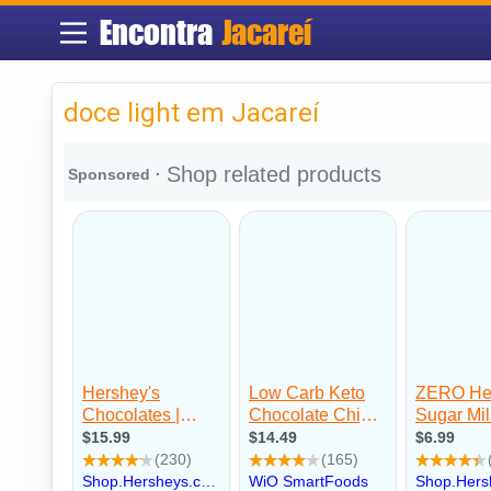
Encontra
Jacareí
doce light em Jacareí