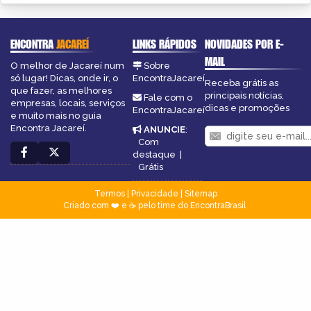
ENCONTRA
JACAREÍ
LINKS RÁPIDOS
NOVIDADES POR E-
MAIL
O melhor de Jacareí num
Sobre
só lugar! Dicas, onde ir, o
EncontraJacareí
Receba grátis as
que fazer, as melhores
principais notícias,
Fale com o
empresas, locais, serviços
dicas e promoções
EncontraJacareí
e muito mais no guia
Encontra Jacareí.
ANUNCIE
:
Com
destaque
|
Grátis
Termos
|
Privacidade
|
Sitemap
Criado com ❤️ e ☕ pelo time do EncontraBrasil