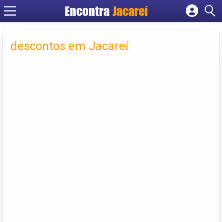
Encontra
Jacareí
Cadastrar empresa
Fazer login
descontos em Jacareí
Criar conta