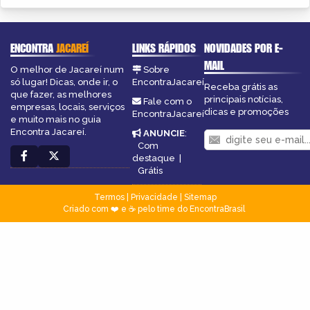
ENCONTRA
JACAREÍ
LINKS RÁPIDOS
NOVIDADES POR E-
MAIL
O melhor de Jacareí num
Sobre
só lugar! Dicas, onde ir, o
EncontraJacareí
Receba grátis as
que fazer, as melhores
principais notícias,
Fale com o
empresas, locais, serviços
dicas e promoções
EncontraJacareí
e muito mais no guia
Encontra Jacareí.
ANUNCIE
:
Com
destaque
|
Grátis
Termos
|
Privacidade
|
Sitemap
Criado com ❤️ e ☕ pelo time do EncontraBrasil