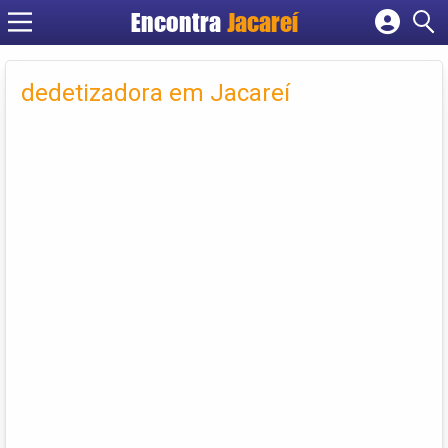
Encontra
Jacareí
Cadastrar empresa
Fazer login
dedetizadora em Jacareí
Criar conta